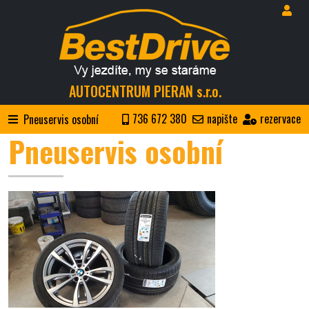
AUTOCENTRUM PIERAN s.r.o.
736 672 380
napište
rezervace
Pneuservis osobní
Pneuservis osobní