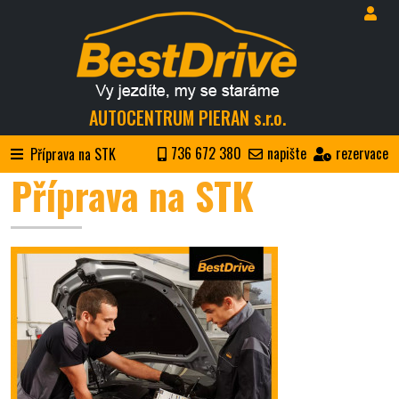
AUTOCENTRUM PIERAN s.r.o.
736 672 380
napište
rezervace
Příprava na STK
Příprava na STK