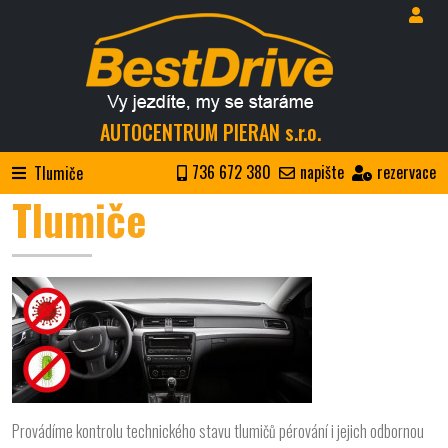
AUTOCENTRUM PIERAN s.r.o.
736 672 380
napište
rezervace
Tlumiče
Tlumiče
Provádíme kontrolu technického stavu tlumičů pérování i jejich odbornou